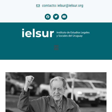
contacto: ielsur@ielsur.org