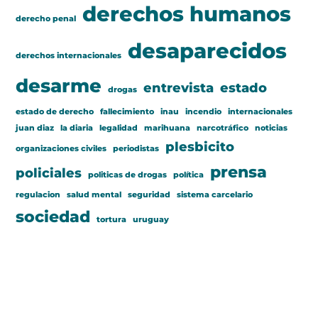
derechos humanos
derecho penal
desaparecidos
derechos internacionales
desarme
entrevista
estado
drogas
estado de derecho
fallecimiento
inau
incendio
internacionales
juan diaz
la diaria
legalidad
marihuana
narcotráfico
noticias
plesbicito
organizaciones civiles
periodistas
prensa
policiales
politicas de drogas
política
regulacion
salud mental
seguridad
sistema carcelario
sociedad
tortura
uruguay