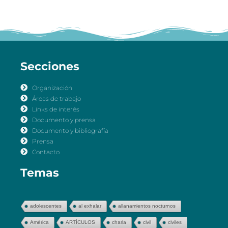
Secciones
Organización
Áreas de trabajo
Links de interés
Documento y prensa
Documento y bibliografía
Prensa
Contacto
Temas
adolescentes
al exhalar
allanamientos nocturnos
América
ARTÍCULOS
charla
civil
civiles