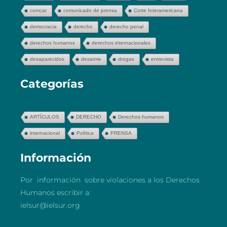
comcar
comunicado de prensa
Corte Interamericana
democracia
derecho
derecho penal
derechos humanos
derechos internacionales
desaparecidos
desarme
drogas
entrevista
Categorías
ARTÍCULOS
DERECHO
Derechos humanos
internacional
Política
PRENSA
Información
Por información sobre violaciones a los Derechos
Humanos escribir a:
ielsur@ielsur.org