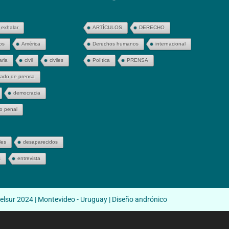
 exhalar
ARTÍCULOS
DERECHO
os
América
Derechos humanos
internacional
arla
civil
civiles
Política
PRENSA
ado de prensa
democracia
o penal
les
desaparecidos
s
entrevista
elsur 2024 | Montevideo - Uruguay | Diseño andrónico