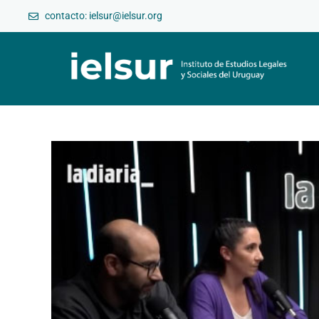
contacto: ielsur@ielsur.org