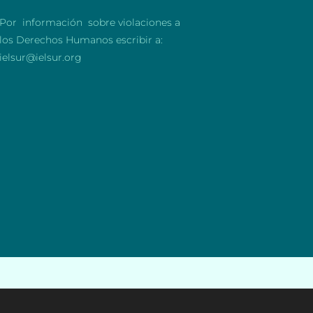
Por información sobre violaciones a
los Derechos Humanos escribir a:
ielsur@ielsur.org