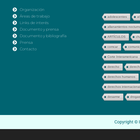
Organización
Áreas de trabajo
adolescentes
al
Links de interés
allanamientos nocturn
Documento y prensa
Documento y bibliografía
ARTÍCULOS
ch
Prensa
comcar
comunic
Contacto
Corte Interamericana
derecho
derech
derechos humanos
derechos internaciona
desarme
droga
Copyright © I