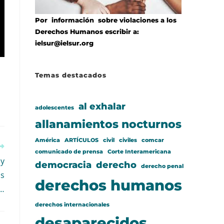
Por información sobre violaciones a los
Derechos Humanos escribir a:
ielsur@ielsur.org
Temas destacados
al exhalar
adolescentes
allanamientos nocturnos
América
ARTÍCULOS
civil
civiles
comcar
comunicado de prensa
Corte Interamericana
ay
democracia
derecho
derecho penal
os
derechos humanos
 …
derechos internacionales
desaparecidos