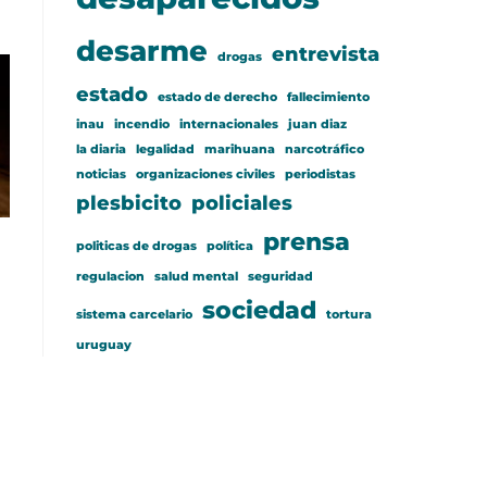
desarme
entrevista
drogas
estado
estado de derecho
fallecimiento
inau
incendio
internacionales
juan diaz
la diaria
legalidad
marihuana
narcotráfico
noticias
organizaciones civiles
periodistas
plesbicito
policiales
prensa
politicas de drogas
política
regulacion
salud mental
seguridad
sociedad
sistema carcelario
tortura
uruguay