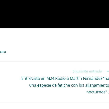
ICITO
Siguiente entrada
Entrevista en M24 Radio a Martin Fernández “h
una especie de fetiche con los allanamient
nocturnos”